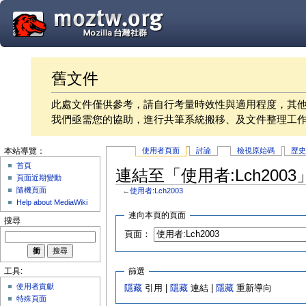
舊文件
此處文件僅供參考，請自行考量時效性與適用程度，其
我們亟需您的協助，進行共筆系統搬移、及文件整理工
使用者頁面
討論
檢視原始碼
歷
本站導覽：
首頁
連結至「使用者:Lch200
頁面近期變動
隨機頁面
←
使用者:Lch2003
Help about MediaWiki
連向本頁的頁面
搜尋
頁面：
篩選
工具:
使用者貢獻
隱藏
引用 |
隱藏
連結 |
隱藏
重新導向
特殊頁面