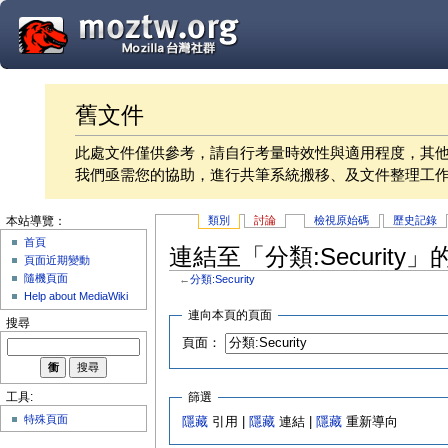
舊文件
此處文件僅供參考，請自行考量時效性與適用程度，其
我們亟需您的協助，進行共筆系統搬移、及文件整理工
類別
討論
檢視原始碼
歷史記錄
本站導覽：
首頁
連結至「分類:Security
頁面近期變動
隨機頁面
←
分類:Security
Help about MediaWiki
連向本頁的頁面
搜尋
頁面：
篩選
工具:
特殊頁面
隱藏
引用 |
隱藏
連結 |
隱藏
重新導向