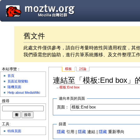
舊文件
此處文件僅供參考，請自行考量時效性與適用程度，其
我們亟需您的協助，進行共筆系統搬移、及文件整理工
模板
討論
本站導覽：
首頁
連結至「模板:End box」
頁面近期變動
隨機頁面
←
模板:End box
Help about MediaWiki
連向本頁的頁面
搜尋
頁面：
篩選
工具:
特殊頁面
隱藏
引用 |
隱藏
連結 |
隱藏
重新導向