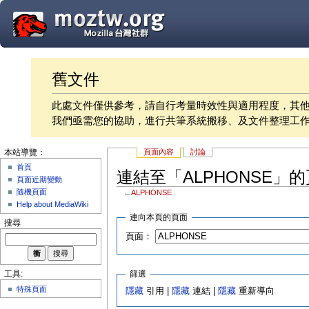
舊文件
此處文件僅供參考，請自行考量時效性與適用程度，其
我們亟需您的協助，進行共筆系統搬移、及文件整理工
頁面內容
討論
本站導覽：
首頁
連結至「ALPHONSE」
頁面近期變動
隨機頁面
←
ALPHONSE
Help about MediaWiki
連向本頁的頁面
搜尋
頁面：
篩選
工具:
特殊頁面
隱藏
引用 |
隱藏
連結 |
隱藏
重新導向