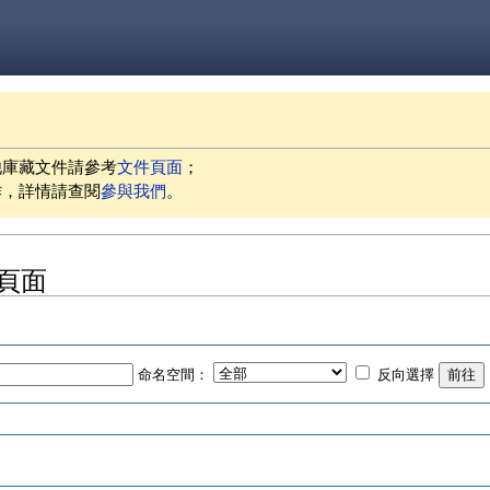
他庫藏文件請參考
文件頁面
；
作，詳情請查閱
參與我們
。
的頁面
命名空間：
反向選擇