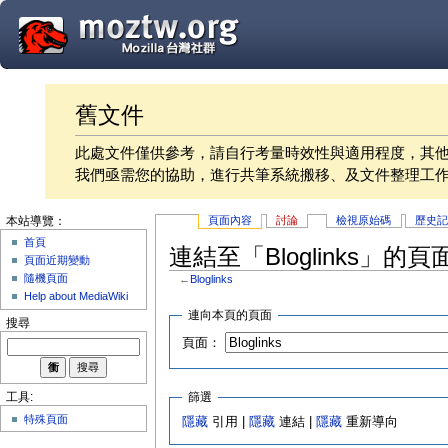
舊文件
此處文件僅供參考，請自行考量時效性與適用程度，其
我們亟需您的協助，進行共筆系統搬移、及文件整理工
頁面內容
討論
檢視原始碼
歷史
本站導覽：
首頁
連結至「Bloglinks」的頁
頁面近期變動
隨機頁面
←
Bloglinks
Help about MediaWiki
連向本頁的頁面
搜尋
頁面：
篩選
工具:
特殊頁面
隱藏
引用 |
隱藏
連結 |
隱藏
重新導向