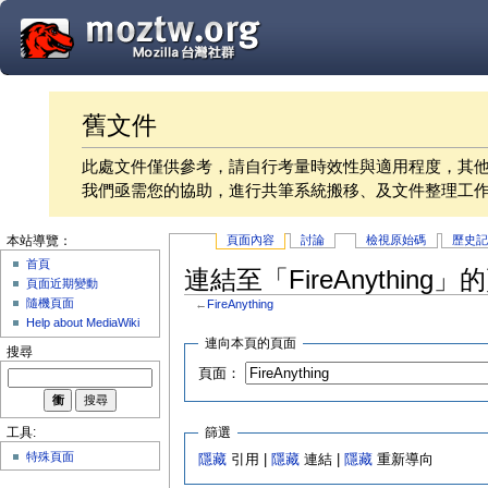
舊文件
此處文件僅供參考，請自行考量時效性與適用程度，其
我們亟需您的協助，進行共筆系統搬移、及文件整理工
頁面內容
討論
檢視原始碼
歷史
本站導覽：
首頁
連結至「FireAnything」
頁面近期變動
隨機頁面
←
FireAnything
Help about MediaWiki
連向本頁的頁面
搜尋
頁面：
篩選
工具:
特殊頁面
隱藏
引用 |
隱藏
連結 |
隱藏
重新導向