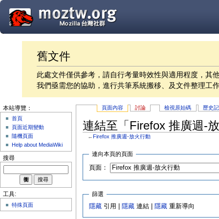
舊文件
此處文件僅供參考，請自行考量時效性與適用程度，其
我們亟需您的協助，進行共筆系統搬移、及文件整理工
頁面內容
討論
檢視原始碼
歷史
本站導覽：
首頁
連結至「Firefox 推廣
頁面近期變動
隨機頁面
←
Firefox 推廣週-放火行動
Help about MediaWiki
連向本頁的頁面
搜尋
頁面：
篩選
工具:
特殊頁面
隱藏
引用 |
隱藏
連結 |
隱藏
重新導向