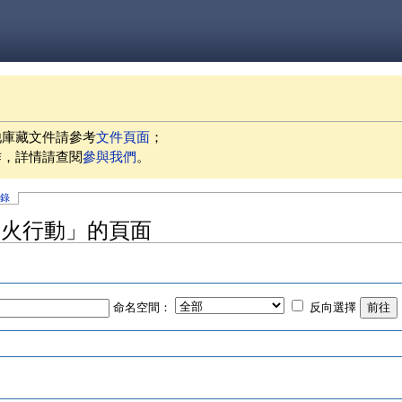
他庫藏文件請參考
文件頁面
；
作，詳情請查閱
參與我們
。
記錄
週-放火行動」的頁面
命名空間：
反向選擇