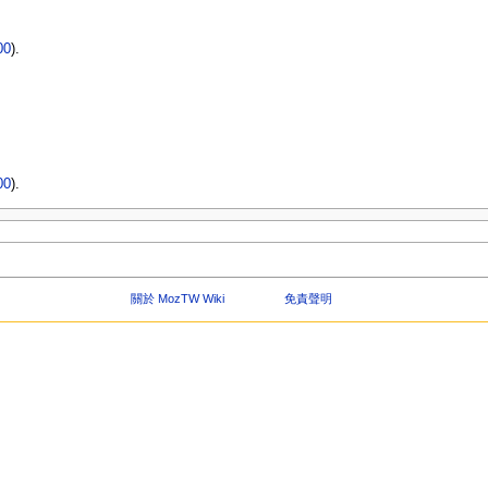
00
).
）
）
00
).
關於 MozTW Wiki
免責聲明