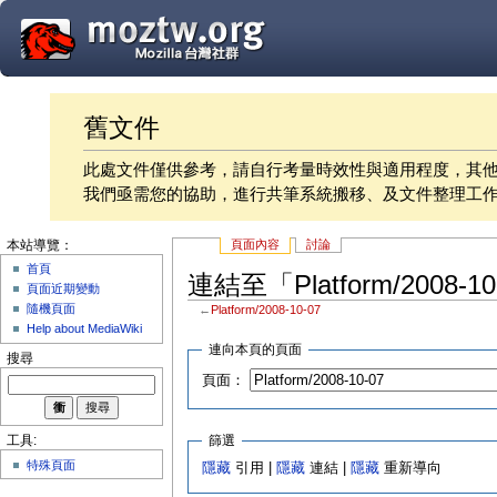
舊文件
此處文件僅供參考，請自行考量時效性與適用程度，其
我們亟需您的協助，進行共筆系統搬移、及文件整理工
頁面內容
討論
本站導覽：
首頁
連結至「Platform/2008-
頁面近期變動
隨機頁面
←
Platform/2008-10-07
Help about MediaWiki
連向本頁的頁面
搜尋
頁面：
篩選
工具:
特殊頁面
隱藏
引用 |
隱藏
連結 |
隱藏
重新導向