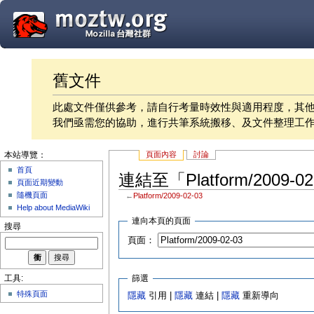
舊文件
此處文件僅供參考，請自行考量時效性與適用程度，其
我們亟需您的協助，進行共筆系統搬移、及文件整理工
頁面內容
討論
本站導覽：
首頁
連結至「Platform/2009-
頁面近期變動
隨機頁面
←
Platform/2009-02-03
Help about MediaWiki
連向本頁的頁面
搜尋
頁面：
篩選
工具:
特殊頁面
隱藏
引用 |
隱藏
連結 |
隱藏
重新導向