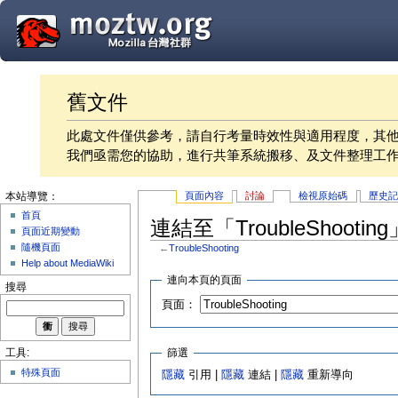
舊文件
此處文件僅供參考，請自行考量時效性與適用程度，其
我們亟需您的協助，進行共筆系統搬移、及文件整理工
頁面內容
討論
檢視原始碼
歷史
本站導覽：
首頁
連結至「TroubleShooti
頁面近期變動
隨機頁面
←
TroubleShooting
Help about MediaWiki
連向本頁的頁面
搜尋
頁面：
篩選
工具:
特殊頁面
隱藏
引用 |
隱藏
連結 |
隱藏
重新導向