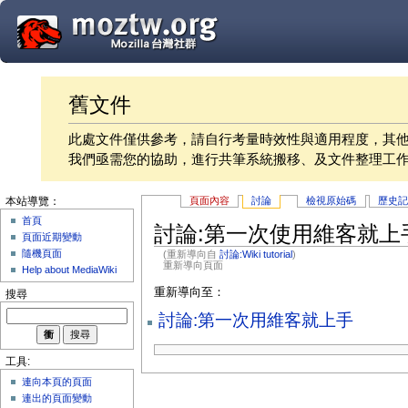
舊文件
此處文件僅供參考，請自行考量時效性與適用程度，其
我們亟需您的協助，進行共筆系統搬移、及文件整理工
頁面內容
討論
檢視原始碼
歷史
本站導覽：
首頁
討論:第一次使用維客就上
頁面近期變動
隨機頁面
(重新導向自
討論:Wiki tutorial
)
重新導向頁面
Help about MediaWiki
重新導向至：
搜尋
討論:第一次用維客就上手
工具:
連向本頁的頁面
連出的頁面變動