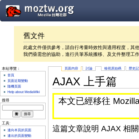
舊文件
此處文件僅供參考，請自行考量時效性與適用程度，其
我們亟需您的協助，進行共筆系統搬移、及文件整理工
頁面內容
討論
檢視原始碼
歷史
本站導覽：
首頁
AJAX 上手篇
頁面近期變動
隨機頁面
Help about MediaWiki
本文已經移往 Mozi
搜尋
工具:
這篇文章說明 AJAX 
連向本頁的頁面
連出的頁面變動