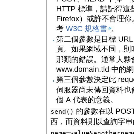
HTTP 標準，請記得
Firefox）或許不會理你
考
W3C 規格書
。
第二個參數是目標 UR
頁。如果網域不同，則
那類的錯誤。通常大夥會犯
www.domain.tl
第三個參數決定此 req
伺服器尚未傳回資料也會
個 A 代表的意義。
的參數在以 POST
send()
西，而資料則以查詢字串
name=value&anothernam