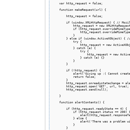
    var http_request = false;

    function makeRequest(url) {

        http_request = false;

        if (window.XMLHttpRequest) { // Mozil
            http_request = new XMLHttpRequest
            if (http_request.overrideMimeType
                http_request.overrideMimeType
            }

        } else if (window.ActiveXObject) { //
            try {

                http_request = new ActiveXObj
            } catch (e) {

                try {

                    http_request = new Active
                } catch (e) {}

            }

        }

        if (!http_request) {

            alert('Giving up :( Cannot create
            return false;

        }

        http_request.onreadystatechange = ale
        http_request.open('GET', url, true);

        http_request.send(null);

    }

    function alertContents() {

        if (http_request.readyState == 4) {

            if (http_request.status == 200) {
                alert(http_request.responseTe
            } else {

                alert('There was a problem wi
            }

        }
