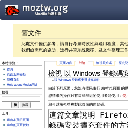
舊文件
此處文件僅供參考，請自行考量時效性與適用程度，其
我們亟需您的協助，進行共筆系統搬移、及文件整理工
頁面內容
討論
檢視原始碼
歷史
本站導覽：
首頁
檢視 以 Windows 登
頁面近期變動
隨機頁面
←
以 Windows 登錄碼安裝擴充套件
Help about MediaWiki
由於下列原因，您沒有權限進行 編輯此頁面 的
搜尋
您請求的操作只有這些群組的使用者能使用：
使
您可以檢視並複製此頁面的原始碼。
工具:
連向本頁的頁面
連出的頁面變動