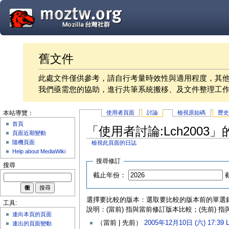
舊文件
此處文件僅供參考，請自行考量時效性與適用程度，其
我們亟需您的協助，進行共筆系統搬移、及文件整理工
使用者頁面
討論
檢視原始碼
歷
本站導覽：
首頁
「使用者討論:Lch2003
頁面近期變動
隨機頁面
檢視此頁面的日誌
Help about MediaWiki
搜尋修訂
搜尋
截止年份：
選擇要比較的版本：選取要比較的版本前的單選鈕後
工具:
說明：(當前) 指與當前修訂版本比較；(先前) 
連向本頁的頁面
（當前 | 先前）
2005年12月10日 (六) 17:39
‎
連出的頁面變動