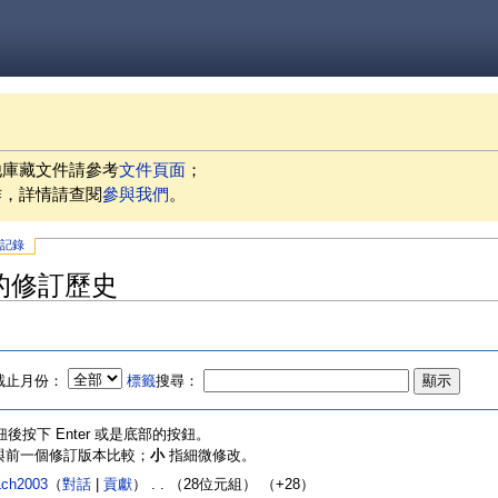
他庫藏文件請參考
文件頁面
；
作，詳情請查閱
參與我們
。
史記錄
」的修訂歷史
截止月份：
標籤
搜尋：
按下 Enter 或是底部的按鈕。
指與前一個修訂版本比較；
小
指細微修改。
Lch2003
（
對話
|
貢獻
）
‎
. .
（28位元組）
（+28）