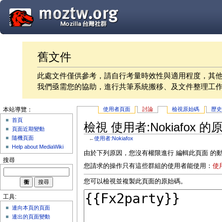
舊文件
此處文件僅供參考，請自行考量時效性與適用程度，其
我們亟需您的協助，進行共筆系統搬移、及文件整理工
使用者頁面
討論
檢視原始碼
歷
本站導覽：
首頁
檢視 使用者:Nokiafox 
頁面近期變動
隨機頁面
←
使用者:Nokiafox
Help about MediaWiki
由於下列原因，您沒有權限進行 編輯此頁面 的
搜尋
您請求的操作只有這些群組的使用者能使用：
使
您可以檢視並複製此頁面的原始碼。
工具:
連向本頁的頁面
連出的頁面變動