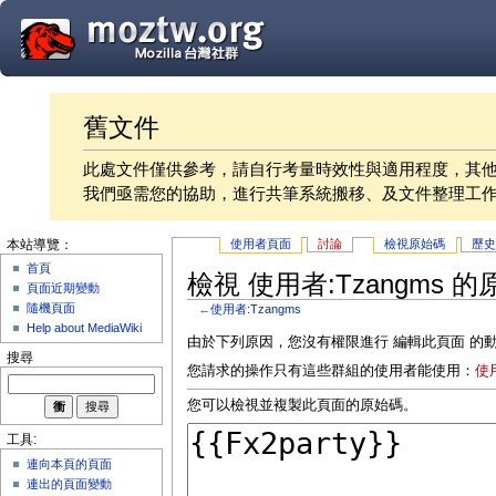
舊文件
此處文件僅供參考，請自行考量時效性與適用程度，其
我們亟需您的協助，進行共筆系統搬移、及文件整理工
使用者頁面
討論
檢視原始碼
歷
本站導覽：
首頁
檢視 使用者:Tzangms 
頁面近期變動
隨機頁面
←
使用者:Tzangms
Help about MediaWiki
由於下列原因，您沒有權限進行 編輯此頁面 的
搜尋
您請求的操作只有這些群組的使用者能使用：
使
您可以檢視並複製此頁面的原始碼。
工具:
連向本頁的頁面
連出的頁面變動