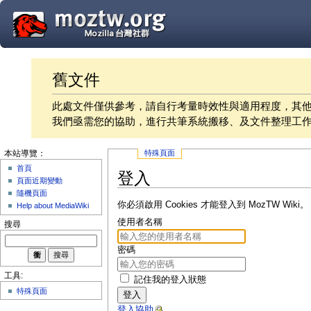
舊文件
此處文件僅供參考，請自行考量時效性與適用程度，其
我們亟需您的協助，進行共筆系統搬移、及文件整理工
特殊頁面
本站導覽：
首頁
登入
頁面近期變動
隨機頁面
你必須啟用 Cookies 才能登入到 MozTW Wiki。
Help about MediaWiki
使用者名稱
搜尋
密碼
工具:
記住我的登入狀態
特殊頁面
登入
登入協助