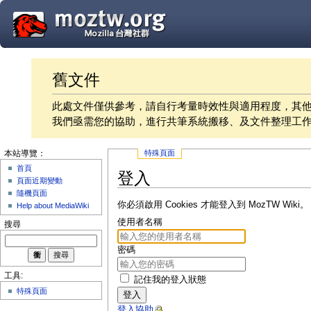
舊文件
此處文件僅供參考，請自行考量時效性與適用程度，其
我們亟需您的協助，進行共筆系統搬移、及文件整理工
特殊頁面
本站導覽：
首頁
登入
頁面近期變動
隨機頁面
你必須啟用 Cookies 才能登入到 MozTW Wiki。
Help about MediaWiki
使用者名稱
搜尋
密碼
工具:
記住我的登入狀態
特殊頁面
登入
登入協助