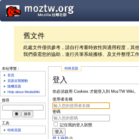
舊文件
此處文件僅供參考，請自行考量時效性與適用程度，其
我們亟需您的協助，進行共筆系統搬移、及文件整理工
特殊頁面
本站導覽：
首頁
登入
頁面近期變動
隨機頁面
你必須啟用 Cookies 才能登入到 MozTW Wiki。
Help about MediaWiki
使用者名稱
搜尋
密碼
工具:
記住我的登入狀態
特殊頁面
登入
登入協助