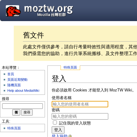
舊文件
此處文件僅供參考，請自行考量時效性與適用程度，其
我們亟需您的協助，進行共筆系統搬移、及文件整理工
特殊頁面
本站導覽：
首頁
登入
頁面近期變動
隨機頁面
你必須啟用 Cookies 才能登入到 MozTW Wiki。
Help about MediaWiki
使用者名稱
搜尋
密碼
工具:
記住我的登入狀態
特殊頁面
登入
登入協助