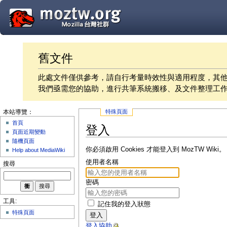
舊文件
此處文件僅供參考，請自行考量時效性與適用程度，其
我們亟需您的協助，進行共筆系統搬移、及文件整理工
特殊頁面
本站導覽：
首頁
登入
頁面近期變動
隨機頁面
你必須啟用 Cookies 才能登入到 MozTW Wiki。
Help about MediaWiki
使用者名稱
搜尋
密碼
工具:
記住我的登入狀態
特殊頁面
登入
登入協助