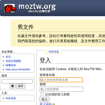
舊文件
此處文件僅供參考，請自行考量時效性與適用程度，其
我們亟需您的協助，進行共筆系統搬移、及文件整理工
特殊頁面
本站導覽：
首頁
登入
頁面近期變動
隨機頁面
你必須啟用 Cookies 才能登入到 MozTW Wiki。
Help about MediaWiki
使用者名稱
搜尋
密碼
工具:
記住我的登入狀態
特殊頁面
登入
登入協助