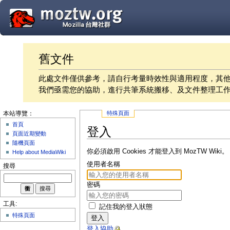
舊文件
此處文件僅供參考，請自行考量時效性與適用程度，其
我們亟需您的協助，進行共筆系統搬移、及文件整理工
特殊頁面
本站導覽：
首頁
登入
頁面近期變動
隨機頁面
你必須啟用 Cookies 才能登入到 MozTW Wiki。
Help about MediaWiki
使用者名稱
搜尋
密碼
工具:
記住我的登入狀態
特殊頁面
登入
登入協助