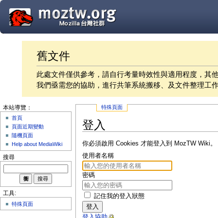
舊文件
此處文件僅供參考，請自行考量時效性與適用程度，其
我們亟需您的協助，進行共筆系統搬移、及文件整理工
特殊頁面
本站導覽：
首頁
登入
頁面近期變動
隨機頁面
你必須啟用 Cookies 才能登入到 MozTW Wiki。
Help about MediaWiki
使用者名稱
搜尋
密碼
工具:
記住我的登入狀態
特殊頁面
登入
登入協助