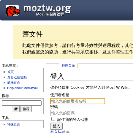
舊文件
此處文件僅供參考，請自行考量時效性與適用程度，其
我們亟需您的協助，進行共筆系統搬移、及文件整理工
特殊頁面
本站導覽：
首頁
登入
頁面近期變動
隨機頁面
你必須啟用 Cookies 才能登入到 MozTW Wiki。
Help about MediaWiki
使用者名稱
搜尋
密碼
工具:
記住我的登入狀態
特殊頁面
登入
登入協助