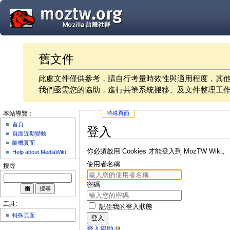
舊文件
此處文件僅供參考，請自行考量時效性與適用程度，其
我們亟需您的協助，進行共筆系統搬移、及文件整理工
特殊頁面
本站導覽：
首頁
登入
頁面近期變動
隨機頁面
你必須啟用 Cookies 才能登入到 MozTW Wiki。
Help about MediaWiki
使用者名稱
搜尋
密碼
工具:
記住我的登入狀態
特殊頁面
登入
登入協助