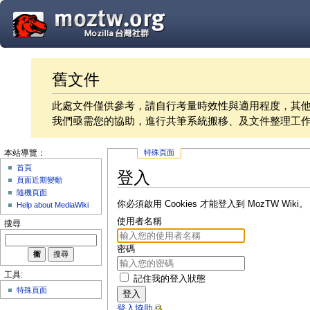
舊文件
此處文件僅供參考，請自行考量時效性與適用程度，其
我們亟需您的協助，進行共筆系統搬移、及文件整理工
特殊頁面
本站導覽：
首頁
登入
頁面近期變動
隨機頁面
你必須啟用 Cookies 才能登入到 MozTW Wiki。
Help about MediaWiki
使用者名稱
搜尋
密碼
工具:
記住我的登入狀態
特殊頁面
登入
登入協助