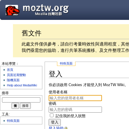
舊文件
此處文件僅供參考，請自行考量時效性與適用程度，其
我們亟需您的協助，進行共筆系統搬移、及文件整理工
特殊頁面
本站導覽：
首頁
登入
頁面近期變動
隨機頁面
你必須啟用 Cookies 才能登入到 MozTW Wiki。
Help about MediaWiki
使用者名稱
搜尋
密碼
工具:
記住我的登入狀態
特殊頁面
登入
登入協助