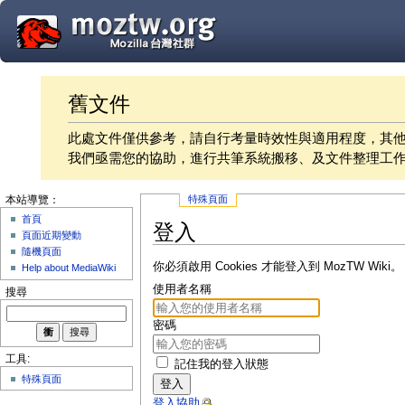
舊文件
此處文件僅供參考，請自行考量時效性與適用程度，其
我們亟需您的協助，進行共筆系統搬移、及文件整理工
特殊頁面
本站導覽：
首頁
登入
頁面近期變動
隨機頁面
你必須啟用 Cookies 才能登入到 MozTW Wiki。
Help about MediaWiki
使用者名稱
搜尋
密碼
工具:
記住我的登入狀態
特殊頁面
登入
登入協助