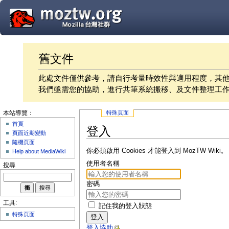
舊文件
此處文件僅供參考，請自行考量時效性與適用程度，其
我們亟需您的協助，進行共筆系統搬移、及文件整理工
特殊頁面
本站導覽：
首頁
登入
頁面近期變動
隨機頁面
你必須啟用 Cookies 才能登入到 MozTW Wiki。
Help about MediaWiki
使用者名稱
搜尋
密碼
工具:
記住我的登入狀態
特殊頁面
登入
登入協助