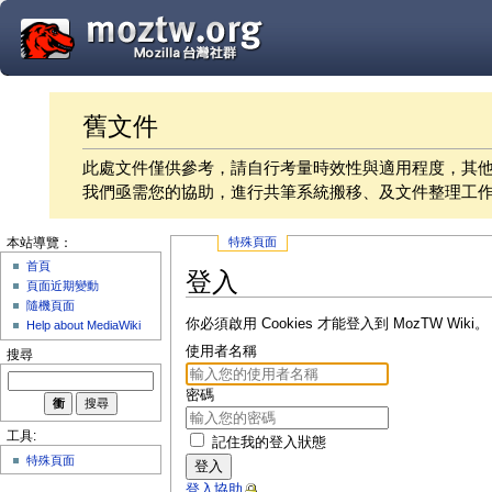
舊文件
此處文件僅供參考，請自行考量時效性與適用程度，其
我們亟需您的協助，進行共筆系統搬移、及文件整理工
特殊頁面
本站導覽：
首頁
登入
頁面近期變動
隨機頁面
你必須啟用 Cookies 才能登入到 MozTW Wiki。
Help about MediaWiki
使用者名稱
搜尋
密碼
工具:
記住我的登入狀態
特殊頁面
登入
登入協助