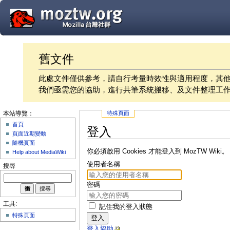
舊文件
此處文件僅供參考，請自行考量時效性與適用程度，其
我們亟需您的協助，進行共筆系統搬移、及文件整理工
特殊頁面
本站導覽：
首頁
登入
頁面近期變動
隨機頁面
你必須啟用 Cookies 才能登入到 MozTW Wiki。
Help about MediaWiki
使用者名稱
搜尋
密碼
工具:
記住我的登入狀態
特殊頁面
登入
登入協助