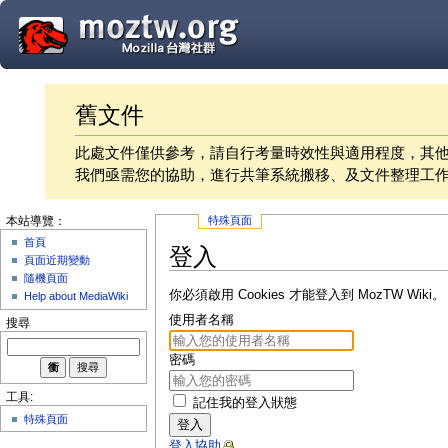
舊文件
此處文件僅供參考，請自行考量時效性與適用程度，其
我們亟需您的協助，進行共筆系統搬移、及文件整理工
特殊頁面
本站導覽：
首頁
登入
頁面近期變動
隨機頁面
你必須啟用 Cookies 才能登入到 MozTW Wiki。
Help about MediaWiki
使用者名稱
搜尋
密碼
工具:
記住我的登入狀態
特殊頁面
登入
登入協助