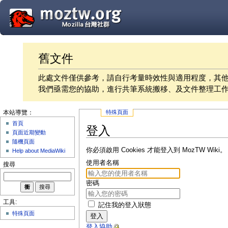
舊文件
此處文件僅供參考，請自行考量時效性與適用程度，其
我們亟需您的協助，進行共筆系統搬移、及文件整理工
特殊頁面
本站導覽：
首頁
登入
頁面近期變動
隨機頁面
你必須啟用 Cookies 才能登入到 MozTW Wiki。
Help about MediaWiki
使用者名稱
搜尋
密碼
工具:
記住我的登入狀態
特殊頁面
登入
登入協助