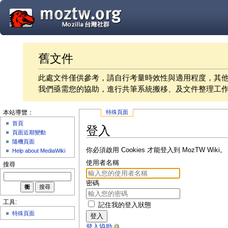
舊文件
此處文件僅供參考，請自行考量時效性與適用程度，其
我們亟需您的協助，進行共筆系統搬移、及文件整理工
特殊頁面
本站導覽：
首頁
登入
頁面近期變動
隨機頁面
你必須啟用 Cookies 才能登入到 MozTW Wiki。
Help about MediaWiki
使用者名稱
搜尋
密碼
工具:
記住我的登入狀態
特殊頁面
登入
登入協助