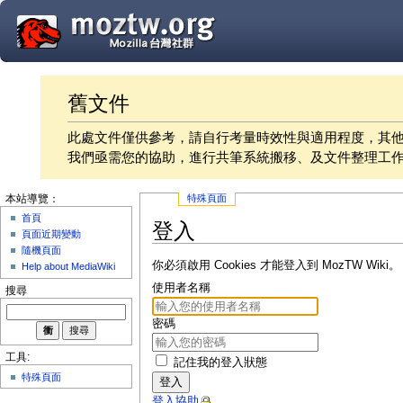
舊文件
此處文件僅供參考，請自行考量時效性與適用程度，其
我們亟需您的協助，進行共筆系統搬移、及文件整理工
特殊頁面
本站導覽：
首頁
登入
頁面近期變動
隨機頁面
你必須啟用 Cookies 才能登入到 MozTW Wiki。
Help about MediaWiki
使用者名稱
搜尋
密碼
工具:
記住我的登入狀態
特殊頁面
登入
登入協助