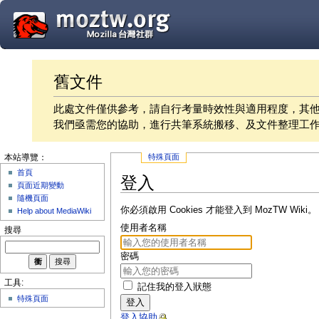
舊文件
此處文件僅供參考，請自行考量時效性與適用程度，其
我們亟需您的協助，進行共筆系統搬移、及文件整理工
特殊頁面
本站導覽：
首頁
登入
頁面近期變動
隨機頁面
你必須啟用 Cookies 才能登入到 MozTW Wiki。
Help about MediaWiki
使用者名稱
搜尋
密碼
工具:
記住我的登入狀態
特殊頁面
登入
登入協助