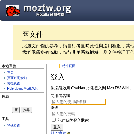
舊文件
此處文件僅供參考，請自行考量時效性與適用程度，其
我們亟需您的協助，進行共筆系統搬移、及文件整理工
特殊頁面
本站導覽：
首頁
登入
頁面近期變動
隨機頁面
你必須啟用 Cookies 才能登入到 MozTW Wiki。
Help about MediaWiki
使用者名稱
搜尋
密碼
工具:
記住我的登入狀態
特殊頁面
登入
登入協助