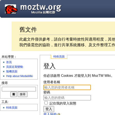
舊文件
此處文件僅供參考，請自行考量時效性與適用程度，其
我們亟需您的協助，進行共筆系統搬移、及文件整理工
特殊頁面
本站導覽：
首頁
登入
頁面近期變動
隨機頁面
你必須啟用 Cookies 才能登入到 MozTW Wiki。
Help about MediaWiki
使用者名稱
搜尋
密碼
工具:
記住我的登入狀態
特殊頁面
登入
登入協助