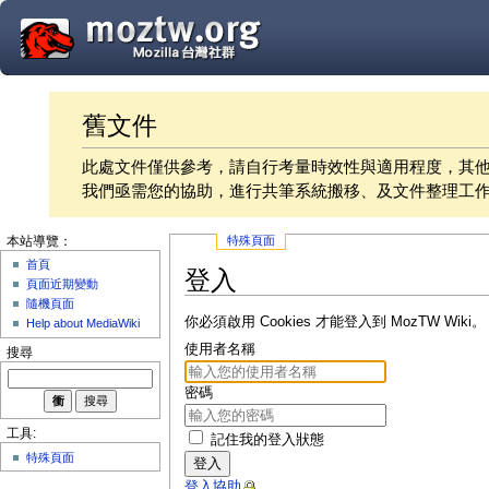
舊文件
此處文件僅供參考，請自行考量時效性與適用程度，其
我們亟需您的協助，進行共筆系統搬移、及文件整理工
特殊頁面
本站導覽：
首頁
登入
頁面近期變動
隨機頁面
你必須啟用 Cookies 才能登入到 MozTW Wiki。
Help about MediaWiki
使用者名稱
搜尋
密碼
工具:
記住我的登入狀態
特殊頁面
登入
登入協助