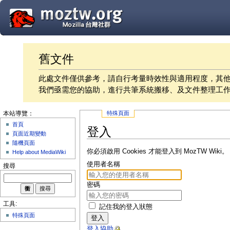
舊文件
此處文件僅供參考，請自行考量時效性與適用程度，其
我們亟需您的協助，進行共筆系統搬移、及文件整理工
特殊頁面
本站導覽：
首頁
登入
頁面近期變動
隨機頁面
你必須啟用 Cookies 才能登入到 MozTW Wiki。
Help about MediaWiki
使用者名稱
搜尋
密碼
工具:
記住我的登入狀態
特殊頁面
登入
登入協助