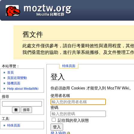
舊文件
此處文件僅供參考，請自行考量時效性與適用程度，其
我們亟需您的協助，進行共筆系統搬移、及文件整理工
特殊頁面
本站導覽：
首頁
登入
頁面近期變動
隨機頁面
你必須啟用 Cookies 才能登入到 MozTW Wiki。
Help about MediaWiki
使用者名稱
搜尋
密碼
工具:
記住我的登入狀態
特殊頁面
登入
登入協助