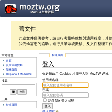
舊文件
此處文件僅供參考，請自行考量時效性與適用程度，其
我們亟需您的協助，進行共筆系統搬移、及文件整理工
特殊頁面
本站導覽：
首頁
登入
頁面近期變動
隨機頁面
你必須啟用 Cookies 才能登入到 MozTW Wiki。
Help about MediaWiki
使用者名稱
搜尋
密碼
工具:
記住我的登入狀態
特殊頁面
登入
登入協助