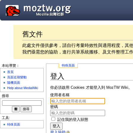
舊文件
此處文件僅供參考，請自行考量時效性與適用程度，其
我們亟需您的協助，進行共筆系統搬移、及文件整理工
特殊頁面
本站導覽：
首頁
登入
頁面近期變動
隨機頁面
你必須啟用 Cookies 才能登入到 MozTW Wiki。
Help about MediaWiki
使用者名稱
搜尋
密碼
工具:
記住我的登入狀態
特殊頁面
登入
登入協助