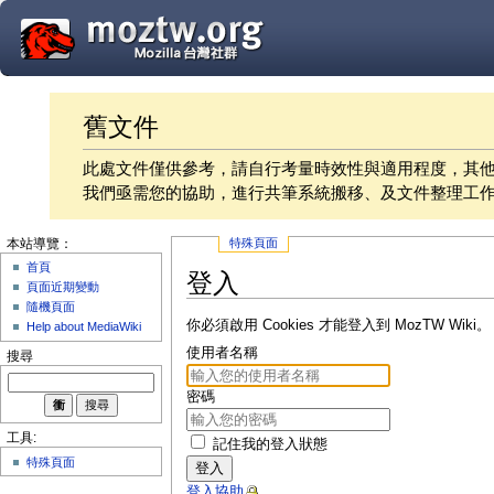
舊文件
此處文件僅供參考，請自行考量時效性與適用程度，其
我們亟需您的協助，進行共筆系統搬移、及文件整理工
特殊頁面
本站導覽：
首頁
登入
頁面近期變動
隨機頁面
你必須啟用 Cookies 才能登入到 MozTW Wiki。
Help about MediaWiki
使用者名稱
搜尋
密碼
工具:
記住我的登入狀態
特殊頁面
登入
登入協助