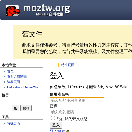
舊文件
此處文件僅供參考，請自行考量時效性與適用程度，其
我們亟需您的協助，進行共筆系統搬移、及文件整理工
特殊頁面
本站導覽：
首頁
登入
頁面近期變動
隨機頁面
你必須啟用 Cookies 才能登入到 MozTW Wiki。
Help about MediaWiki
使用者名稱
搜尋
密碼
工具:
記住我的登入狀態
特殊頁面
登入
登入協助