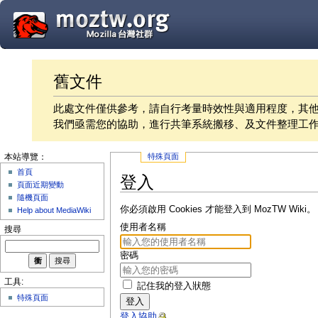
舊文件
此處文件僅供參考，請自行考量時效性與適用程度，其
我們亟需您的協助，進行共筆系統搬移、及文件整理工
特殊頁面
本站導覽：
首頁
登入
頁面近期變動
隨機頁面
你必須啟用 Cookies 才能登入到 MozTW Wiki。
Help about MediaWiki
使用者名稱
搜尋
密碼
工具:
記住我的登入狀態
特殊頁面
登入
登入協助