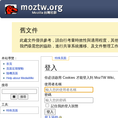
舊文件
此處文件僅供參考，請自行考量時效性與適用程度，其
我們亟需您的協助，進行共筆系統搬移、及文件整理工
特殊頁面
本站導覽：
首頁
登入
頁面近期變動
隨機頁面
你必須啟用 Cookies 才能登入到 MozTW Wiki。
Help about MediaWiki
使用者名稱
搜尋
密碼
工具:
記住我的登入狀態
特殊頁面
登入
登入協助