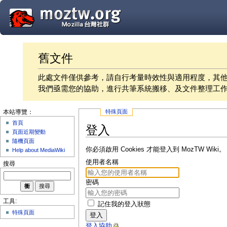
舊文件
此處文件僅供參考，請自行考量時效性與適用程度，其
我們亟需您的協助，進行共筆系統搬移、及文件整理工
特殊頁面
本站導覽：
首頁
登入
頁面近期變動
隨機頁面
你必須啟用 Cookies 才能登入到 MozTW Wiki。
Help about MediaWiki
使用者名稱
搜尋
密碼
工具:
記住我的登入狀態
特殊頁面
登入
登入協助