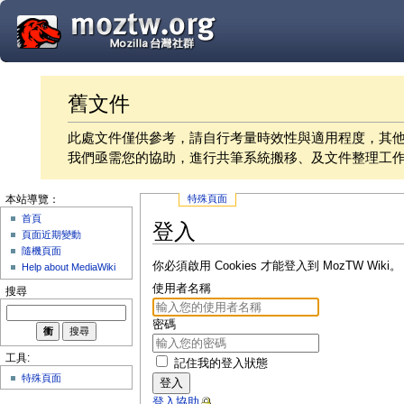
舊文件
此處文件僅供參考，請自行考量時效性與適用程度，其
我們亟需您的協助，進行共筆系統搬移、及文件整理工
特殊頁面
本站導覽：
首頁
登入
頁面近期變動
隨機頁面
你必須啟用 Cookies 才能登入到 MozTW Wiki。
Help about MediaWiki
使用者名稱
搜尋
密碼
工具:
記住我的登入狀態
特殊頁面
登入
登入協助